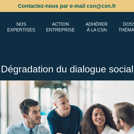
Contactez-nous par e-mail csn@csn.fr
NOS
ACTION
ADHÉRER
DOS
EXPERTISES
ENTREPRISE
À LA CSN
THÉMA
Dégradation du dialogue social