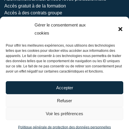
Accès gratuit à de la formation
Accès à des contrats groupe
(protection permis de conduire-protection santé)
Gérer le consentement aux
Délivrance d’une carte de stationnement
cookies
À propos
Pour offrir les meilleures expériences, nous utilisons des technologies
Nos Expertises
telles que les cookies pour stocker et/ou accéder aux informations des
appareils. Le fait de consentir à ces technologies nous permettra de traiter
Action Entreprise
des données telles que le comportement de navigation ou les ID uniques
sur ce site. Le fait de ne pas consentir ou de retirer son consentement peut
Adhérer à la CSN
avoir un effet négatif sur certaines caractéristiques et fonctions.
Dossiers Thématiques
Nos Actualités
Accepter
Contacter la CSN
Refuser
Voir les préférences
CSN – Chambre Syndicale Nationale des Forces de
vente –
Mentions légales
– Réalisation
Communikey
–
Politique générale de protection des données personnelles
Agence de Communication