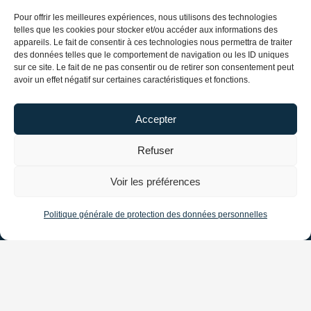
Pour offrir les meilleures expériences, nous utilisons des technologies
telles que les cookies pour stocker et/ou accéder aux informations des
Nous contacter par téléphone
appareils. Le fait de consentir à ces technologies nous permettra de traiter
des données telles que le comportement de navigation ou les ID uniques
au
01 48 24 97 59
sur ce site. Le fait de ne pas consentir ou de retirer son consentement peut
ou par mail
csn@csn.fr
avoir un effet négatif sur certaines caractéristiques et fonctions.
LES AVANTAGES CSN
Accepter
Accès à un service juridique spécialisé
Refuser
Abonnement annuel à notre revue professionnelle
Accès gratuit à de la formation
Voir les préférences
Accès à des contrats groupe
(protection permis de conduire-protection santé)
Politique générale de protection des données personnelles
Délivrance d’une carte de stationnement
À propos
Nos Expertises
Action Entreprise